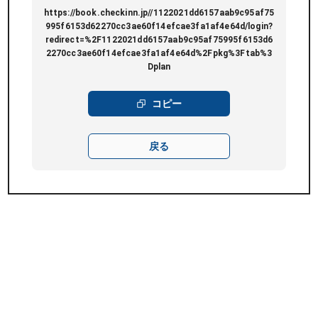
https://book.checkinn.jp//1122021dd6157aab9c95af75
995f6153d62270cc3ae60f14efcae3fa1af4e64d/login?
redirect=%2F1122021dd6157aab9c95af75995f6153d6
2270cc3ae60f14efcae3fa1af4e64d%2Fpkg%3Ftab%3
Dplan
コピー
戻る