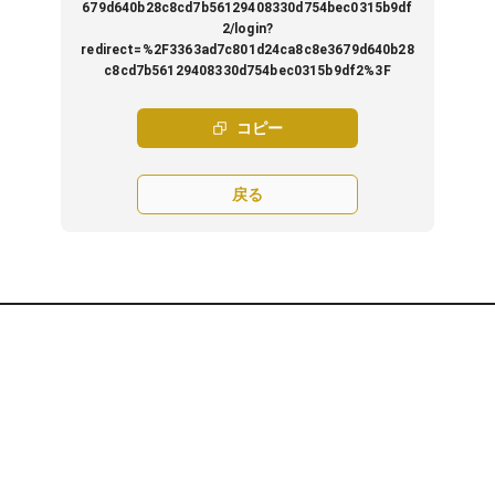
679d640b28c8cd7b56129408330d754bec0315b9df
2/login?
redirect=%2F3363ad7c801d24ca8c8e3679d640b28
c8cd7b56129408330d754bec0315b9df2%3F
コピー
戻る