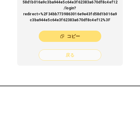
58d1b016a9c3ba944e5c64e3f62383a670df8c4ef12
/login?
redirect=%2F34bb7739863016e9e43fd58d1b016a9
c3ba944e5c64e3f62383a670df8c4ef12%3F
コピー
戻る