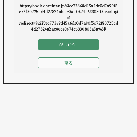
https://book.checkinn.jp//3ec77368d45a6de0d7a90f5
c72f80725cd4d27824abac86ce0674c6330803a5a/logi
n?
redirect=%2F3ec77368d45a6de0d7a90f5c72f80725cd
4d27824abac86ce0674c6330803a5a%3F
コピー
戻る