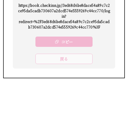
https://book.checkinn.jp//3ed68d6be8dace54a89c7c2
ce95da5cadb730607a2dcd574e5559269c44cc770/log
in?
redirect=%2F3ed68d6be8dace54a89c7c2ce95da5cad
b730607a2dcd574e5559269c44cc770%3F
コピー
戻る