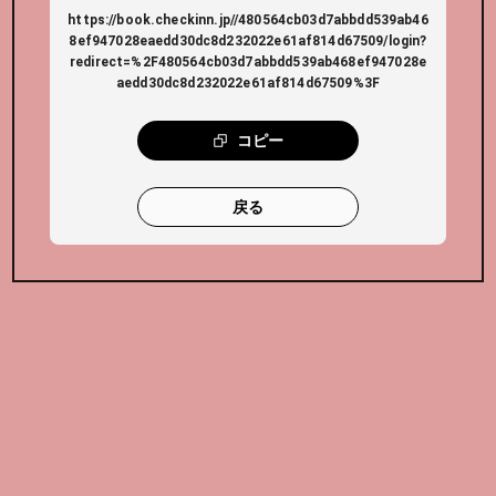
https://book.checkinn.jp//480564cb03d7abbdd539ab46
8ef947028eaedd30dc8d232022e61af814d67509/login?
redirect=%2F480564cb03d7abbdd539ab468ef947028e
aedd30dc8d232022e61af814d67509%3F
コピー
戻る