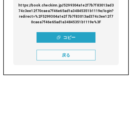
https://book.checkinn.jp//5299304a1e2f7b7f83013ad3
74c3ee12f70caea7f46e65ad1a34845351b1119e/login?
redirect=%2F5299304a1e2f7b7f83013ad374c3ee12f7
0caea7f46e65ad1a34845351b1119e%3F
コピー
戻る