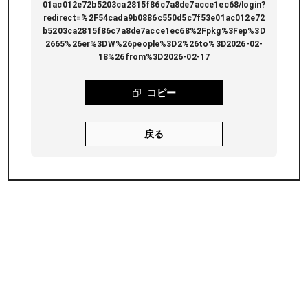
01ac012e72b5203ca2815f86c7a8de7acce1ec68/login?
redirect=%2F54cada9b0886c550d5c7f53e01ac012e72
b5203ca2815f86c7a8de7acce1ec68%2Fpkg%3Fep%3D
2665%26er%3DW%26people%3D2%26to%3D2026-02-
18%26from%3D2026-02-17
コピー
戻る