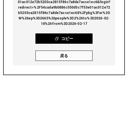
01ac012e72b5203ca2815f86c7a8de7acce1ec68/login?
redirect=%2F54cada9b0886c550d5c7f53e01ac012e72
b5203ca2815f86c7a8de7acce1ec68%2Fpkg%3Fer%3D
W%26ep%3D2665%26people%3D2%26to%3D2026-02-
18%26from%3D2026-02-17
コピー
戻る