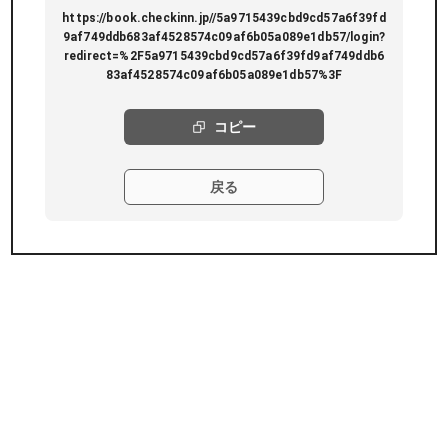
https://book.checkinn.jp//5a9715439cbd9cd57a6f39fd
9af749ddb683af4528574c09af6b05a089e1db57/login?
redirect=%2F5a9715439cbd9cd57a6f39fd9af749ddb6
83af4528574c09af6b05a089e1db57%3F
コピー
戻る