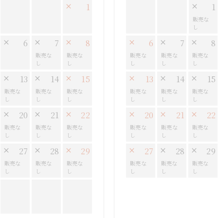
1
1
販売な
し
6
7
8
6
7
8
販売な
販売な
販売な
販売な
販売な
し
し
し
し
し
13
14
15
13
14
15
販売な
販売な
販売な
販売な
販売な
販売な
し
し
し
し
し
し
20
21
22
20
21
22
販売な
販売な
販売な
販売な
販売な
販売な
し
し
し
し
し
し
27
28
29
27
28
29
販売な
販売な
販売な
販売な
販売な
販売な
し
し
し
し
し
し