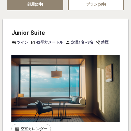
部屋(2件)
プラン(5件)
Junior Suite
ツイン
42平方メートル
定員1名~3名
禁煙
空室カレンダー