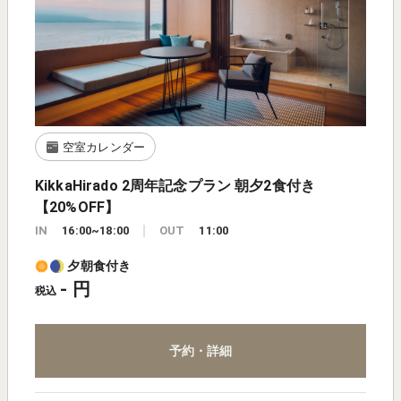
空室カレンダー
KikkaHirado 2周年記念プラン 朝夕2食付き
【20%OFF】
IN
16:00~18:00
OUT
11:00
夕朝食付き
- 円
税込
予約・詳細