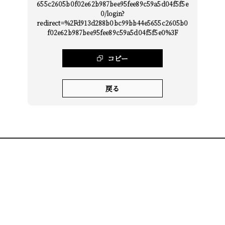
655c2605b0f02e62b987bee95fee89c59a5d04f5f5e
0/login?
redirect=%2Fd913d288b0bc99bb44e5655c2605b0
f02e62b987bee95fee89c59a5d04f5f5e0%3F
コピー
戻る