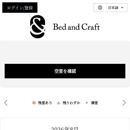
ログイン/登録
日本語
空室を確認
残室あり
残りわずか
満室
2026年8月