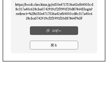
https://book.checkinn.jp//e150e4717536a42ef64003cd
8c317a40c628cba0742919cf2f3991f20d87864f/login?
redirect=%2Fe150e4717536a42ef64003cd8c317a40c6
28cba0742919cf2f3991f20d87864f%3F
コピー
戻る