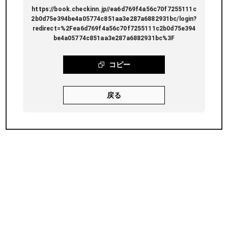
https://book.checkinn.jp//ea6d769f4a56c70f7255111c
2b0d75e394be4a05774c851aa3e287a6882931bc/login?
redirect=%2Fea6d769f4a56c70f7255111c2b0d75e394
be4a05774c851aa3e287a6882931bc%3F
コピー
戻る