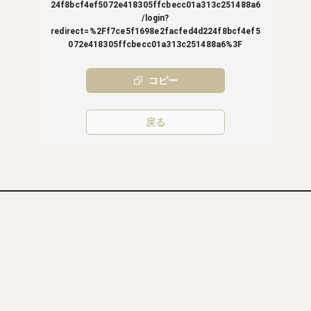
24f8bcf4ef5072e418305ffcbecc01a313c251488a6
/login?
redirect=%2Ff7ce5f1698e2facfed4d224f8bcf4ef5
072e418305ffcbecc01a313c251488a6%3F
コピー
戻る