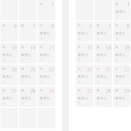
1
1
販売な
し
6
7
8
6
7
8
販売な
販売な
販売な
販売な
し
し
し
し
13
14
15
13
14
15
販売な
販売な
販売な
販売な
販売な
販売な
し
し
し
し
し
し
20
21
22
20
21
22
販売な
販売な
販売な
販売な
販売な
販売な
し
し
し
し
し
し
27
28
29
27
28
29
販売な
販売な
販売な
販売な
販売な
販売な
し
し
し
し
し
し