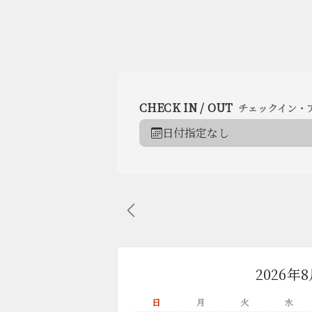
CHECK IN / OUT
チェックイン・
日付指定なし
2026年
日
月
火
水