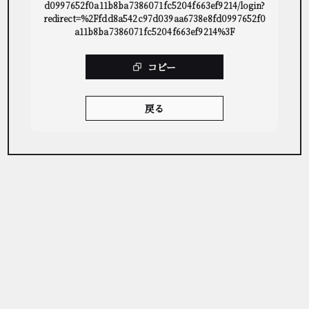
d0997652f0a11b8ba7386071fc5204f663ef9214/login?
redirect=%2Ffdd8a542c97d039aa6738e8fd0997652f0
a11b8ba7386071fc5204f663ef9214%3F
コピー
戻る