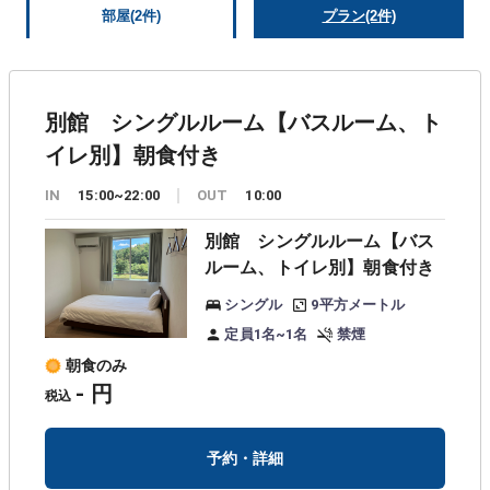
部屋(2件)
プラン(2件)
別館 シングルルーム【バスルーム、ト
イレ別】朝食付き
IN
15:00~22:00
OUT
10:00
別館 シングルルーム【バス
ルーム、トイレ別】朝食付き
シングル
9平方メートル
定員1名~1名
禁煙
朝食のみ
- 円
税込
予約・詳細