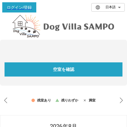
ログイン/登録
日本語
空室を確認
残室あり
残りわずか
満室
2026年8月