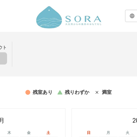
ウト
残室あり
残りわずか
満室
8月
2
木
金
土
日
月
火