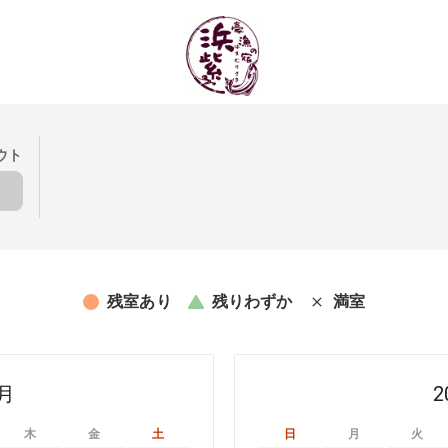
ウト
残室あり
残りわずか
満室
8月
2
木
金
土
日
月
火