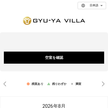
日本語
空室を確認
残室あり
残りわずか
満室
2026年8月