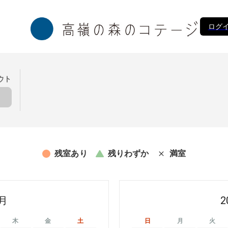
ログイ
ウト
残室あり
残りわずか
満室
8月
2
木
金
土
日
月
火