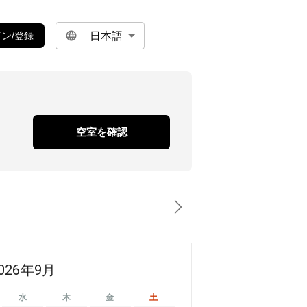
日本語
ン/登録
空室を確認
026年9月
水
木
金
土