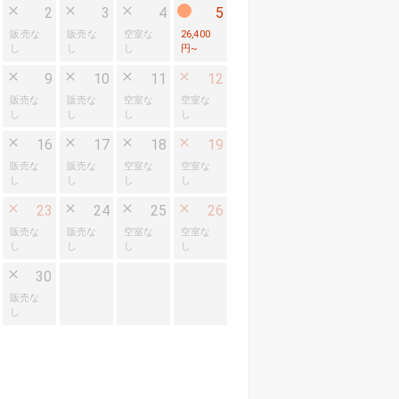
2
3
4
5
販売な
販売な
空室な
26,400
し
し
し
円
~
9
10
11
12
販売な
販売な
空室な
空室な
し
し
し
し
16
17
18
19
販売な
販売な
空室な
空室な
し
し
し
し
23
24
25
26
販売な
販売な
空室な
空室な
し
し
し
し
30
販売な
し