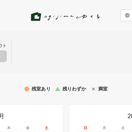
ウト
残室あり
残りわずか
満室
8月
2
木
金
土
日
月
火