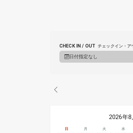
CHECK IN / OUT
チェックイン・ア
日付指定なし
2026年
日
月
火
水