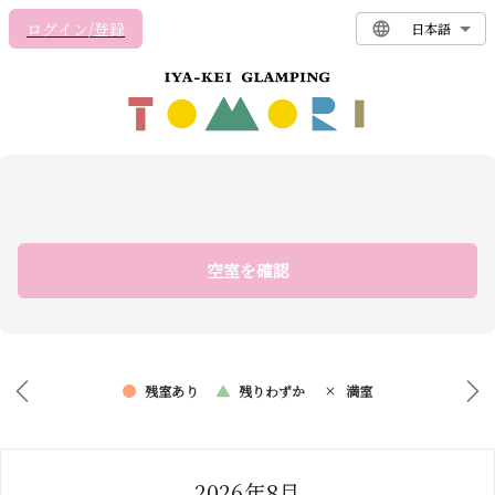
ログイン/登録
日本語
空室を確認
残室あり
残りわずか
満室
2026年8月