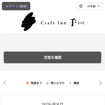
ログイン/登録
日本語
空室を確認
残室あり
残りわずか
満室
2026年8月